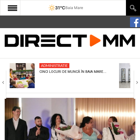
31°C
Baia Mare
START
COMUNITATE
EDITORIAL
ADMINISTRATIE
CULTURA
CINCI LOCURI DE MUNCĂ ÎN BAIA MARE.…
ECONOMIE
SANATATE
SPORT
SPECIAL
POLITIC