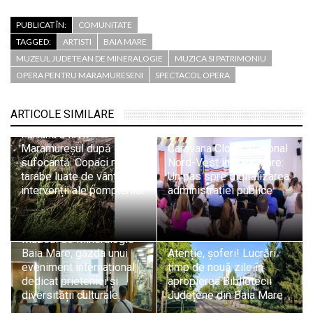
PUBLICAT ÎN:
COMUNITATE
TAGGED:
ARTISTI
BAIA MARE
MUZEUL JUDETEAN DE MINERALOGIE
MUZICA SI PATRIMONIU
OPERA PENTRU MARAMURESENI
SPECTACOL OPERA
ARTICOLE SIMILARE
Furtuna a lovit
Maramureșul după o zi
Caravana Cloud Regional
sufocantă. Copaci rupți,
Nord-Vest în Baia Mare:
tarabe luate de vânt și
Un pas spre digitalizarea
intervenții ale pompierilor
administrației publice
Muzeul de Mineralogie
Baia Mare, gazda unui
Atenție, șoferi! Lucrări
eveniment internațional
timp de nouă zile în
dedicat prieteniei și
apropierea Bibliotecii
diversității culturale
Județene din Baia Mare