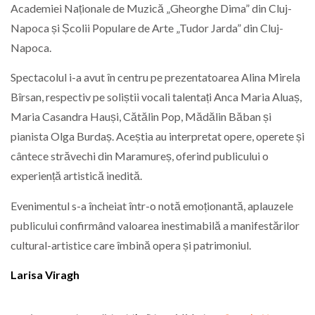
Academiei Naționale de Muzică „Gheorghe Dima” din Cluj-
Napoca și Școlii Populare de Arte „Tudor Jarda” din Cluj-
Napoca.
Spectacolul i-a avut în centru pe prezentatoarea Alina Mirela
Bîrsan, respectiv pe soliștii vocali talentați Anca Maria Aluaș,
Maria Casandra Hauși, Cătălin Pop, Mădălin Băban și
pianista Olga Burdaș. Aceștia au interpretat opere, operete și
cântece străvechi din Maramureș, oferind publicului o
experiență artistică inedită.
Evenimentul s-a încheiat într-o notă emoționantă, aplauzele
publicului confirmând valoarea inestimabilă a manifestărilor
cultural-artistice care îmbină opera și patrimoniul.
Larisa Viragh