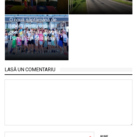
O nouă săptămână de
tabără pentru copii în
cadrul Centrului „Rivulus
Pueris” din Baia Mare
LASĂ UN COMENTARIU
NUME