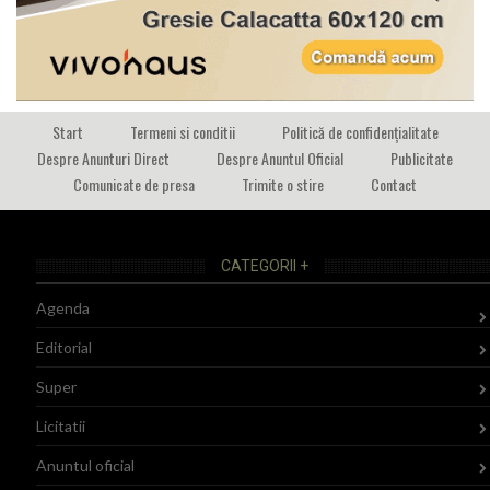
Start
Termeni si conditii
Politică de confidențialitate
Despre Anunturi Direct
Despre Anuntul Oficial
Publicitate
Comunicate de presa
Trimite o stire
Contact
CATEGORII +
Agenda
Editorial
Super
Licitatii
Anuntul oficial