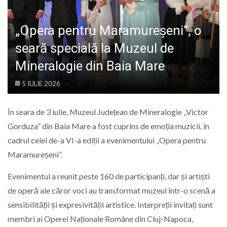
LIFE
„Opera pentru Maramureșeni”, o
seară specială la Muzeul de
Mineralogie din Baia Mare
5 IULIE 2026
În seara de 3 iulie, Muzeul Județean de Mineralogie „Victor
Gorduza” din Baia Mare a fost cuprins de emoția muzicii, în
cadrul celei de-a VI-a ediții a evenimentului „Opera pentru
Maramureșeni”.
Evenimentul a reunit peste 160 de participanți, dar și artiști
de operă ale căror voci au transformat muzeul într-o scenă a
sensibilității și expresivității artistice. Interpreții invitați sunt
membri ai Operei Naționale Române din Cluj-Napoca,