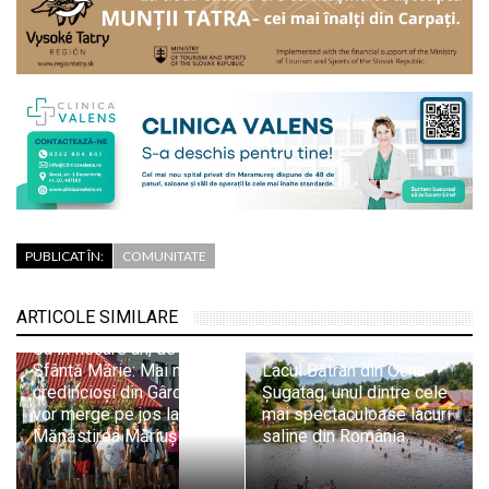
PUBLICAT ÎN:
COMUNITATE
ARTICOLE SIMILARE
Ca în fiecare an, de
Sfântă Mărie: Mai mulți
Lacul Bătrân din Ocna
credincioși din Gârdani
Șugatag, unul dintre cele
vor merge pe jos la
mai spectaculoase lacuri
Mănăstirea Măriuș
saline din România