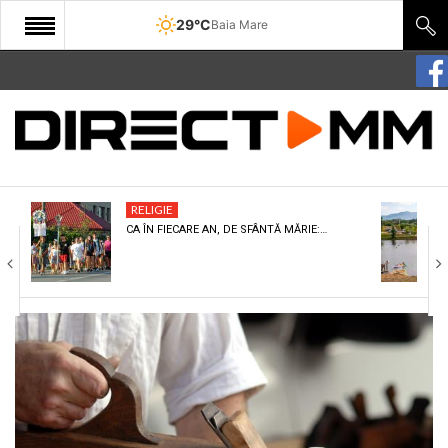
29°C
Baia Mare
START
COMUNITATE
EDITORIAL
RELIGIE
CULTURA
CA ÎN FIECARE AN, DE SFÂNTĂ MĂRIE:…
ECONOMIE
SANATATE
SPORT
SPECIAL
POLITIC