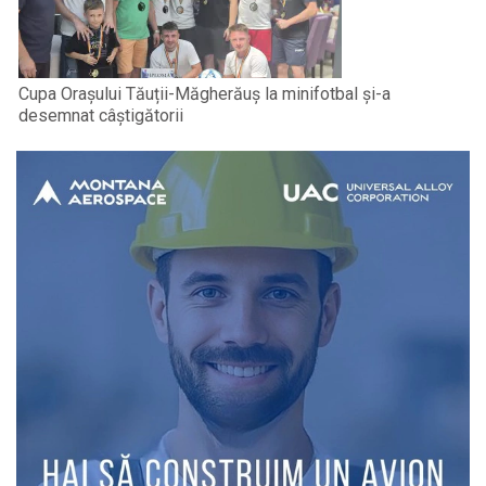
Cupa Orașului Tăuții-Măgherăuș la minifotbal și-a
desemnat câștigătorii