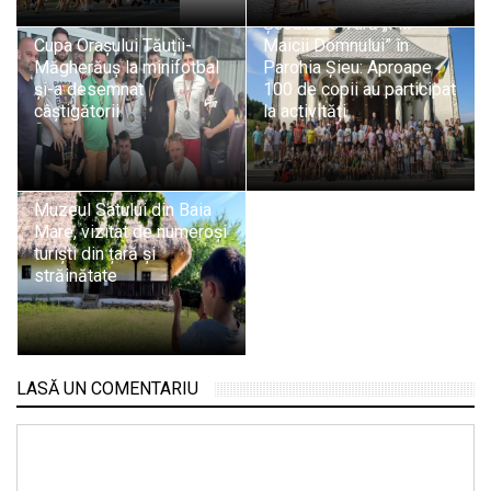
Școala de Vară „Fiii
Cupa Orașului Tăuții-
Maicii Domnului” în
Măgherăuș la minifotbal
Parohia Șieu: Aproape
și-a desemnat
100 de copii au participat
câștigătorii
la activități
Muzeul Satului din Baia
Mare, vizitat de numeroși
turiști din țară și
străinătate
LASĂ UN COMENTARIU