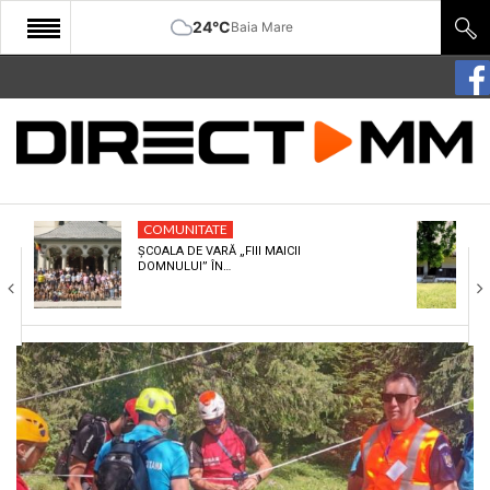
24°C
Baia Mare
START
COMUNITATE
EDITORIAL
COMUNITATE
CULTURA
ȘCOALA DE VARĂ „FIII MAICII
DOMNULUI” ÎN…
ECONOMIE
SANATATE
SPORT
SPECIAL
POLITIC