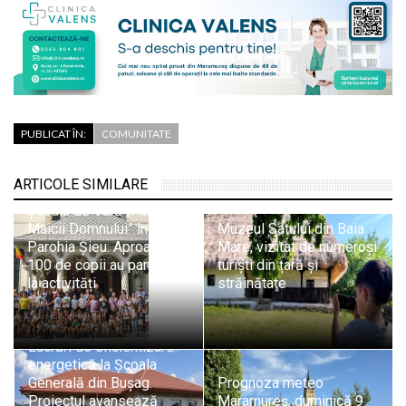
PUBLICAT ÎN:
COMUNITATE
ARTICOLE SIMILARE
Școala de Vară „Fiii
Maicii Domnului” în
Muzeul Satului din Baia
Parohia Șieu: Aproape
Mare, vizitat de numeroși
100 de copii au participat
turiști din țară și
la activități
străinătate
Lucrări de eficientizare
energetică la Școala
Generală din Bușag.
Prognoza meteo
Proiectul avansează
Maramureș, duminică 9