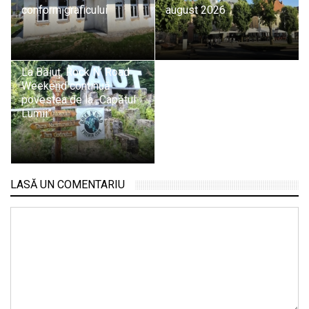
conform graficului
august 2026
La Băiuț, Rock N’ Road
Weekend continuă
povestea de la „Capătul
Lumii”
LASĂ UN COMENTARIU