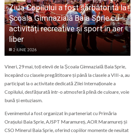
LIFE
Ziua Copilului a fost sărbătorită la
Școala Gimnazială Baia Sprie cu
activități recreative și sport în aer
liber
2 IUNIE 2026
Vineri, 29 mai, toți elevii de la Școala Gimnazială Baia Sprie,
începând cu clasele pregătitoare și până la clasele a VIII-a, au
participat la o activitate dedicată Zilei Internaționale a
Copilului, desfășurată într-o atmosferă plină de culoare, voie
bună și entuziasm.
Evenimentul a fost organizat în parteneriat cu Primăria
Orașului Baia Sprie, AJSPT Maramureș, AOR Maramureș și
CSO Minerul Baia Sprie, oferind copiilor momente de neuitat