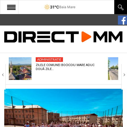
31°C
Baia Mare
START
COMUNITATE
EDITORIAL
ADMINISTRATIE
CULTURA
ZILELE COMUNEI BOCICOIU MARE ADUC
DOUĂ ZILE…
ECONOMIE
SANATATE
SPORT
SPECIAL
POLITIC