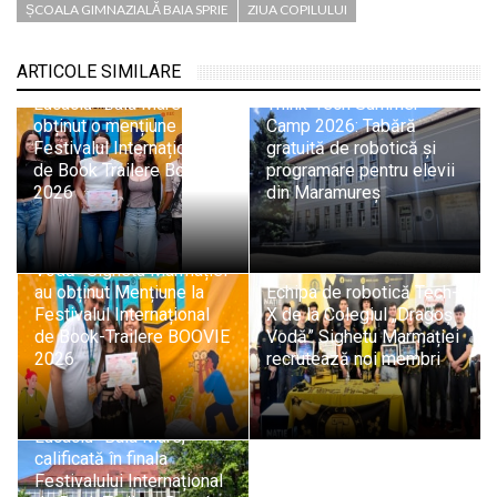
ȘCOALA GIMNAZIALĂ BAIA SPRIE
ZIUA COPILULUI
ARTICOLE SIMILARE
Echipa Colegiului „Vasile
Lucaciu” Baia Mare a
Think-Tech Summer
obținut o mențiune la
Camp 2026: Tabără
Festivalul Internațional
gratuită de robotică și
de Book Trailere Boovie
programare pentru elevii
2026
din Maramureș
Elevii Colegiului „Dragoș
Vodă” Sighetu Marmației
au obținut Mențiune la
Echipa de robotică Tech-
Festivalul Internațional
X de la Colegiul „Dragoș
de Book-Trailere BOOVIE
Vodă” Sighetu Marmației
2026
recrutează noi membri
Echipa Isopixel a
Colegiului „Vasile
Lucaciu” Baia Mare,
calificată în finala
Festivalului Internațional