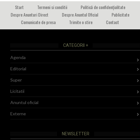
Start
Termeni si conditii
Politică de confidențialitate
Despre Anunturi Direct
Despre Anuntul Oficial
Publicitate
Comunicate de presa
Trimite o stire
Contact
CATEGORII +
Agenda
Editorial
Super
Licitatii
Anuntul oficial
Externe
NEWSLETTER