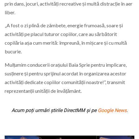
prin dans, jocuri, activități recreative și multă distracție în aer
liber.
„A fost o zi plină de zâmbete, energie frumoasă, soare și
activități pe placul tuturor copiilor, care au sărbătorit
copilăria așa cum merită: împreună, în mișcare și cu multă
bucurie.
Mulțumim conducerii orașului Baia Sprie pentru implicare,
susținere și pentru sprijinul acordat în organizarea acestor
activități dedicate copiilor comunității noastre!”, transmit
reprezentanții unității de învățământ.
Acum poți urmări știrile DirectMM și pe
Google News
.