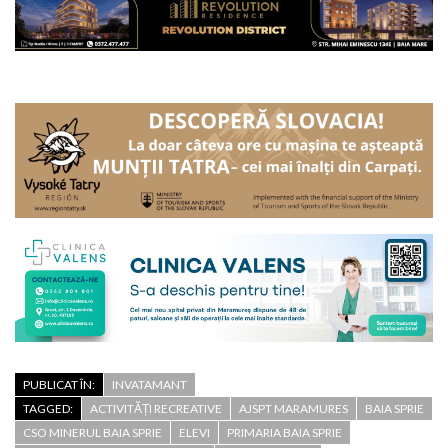
PUBLICAT ÎN:
INVATAMANT
TAGGED:
ACTIVITĂȚI RECREATIVE
AJSPT MARAMURES
BAIA SPRIE
CSO MINERUL BAIA SPRIE
ELEVI
PRIMARIA BAIA SPRIE