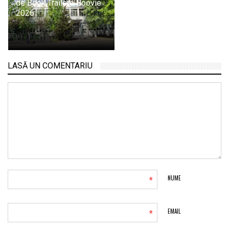
de Book Trailere Boovie
2026
LASĂ UN COMENTARIU
*
NUME
*
EMAIL