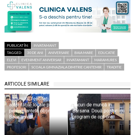
PUBLICAT ÎN:
INVATAMANT
TAGGED:
30 DE ANI
ANIVERSARE
BAIA MARE
EDUCATIE
ELEVI
EVENIMENT ANIVERSAR
INVATAMANT
MARAMURES
PROFESORI
SCOALA GIMNAZIALA DIMITRIE CANTEMIR
TRADITIE
ARTICOLE SIMILARE
Elevii de 10 ai Țării
Lăpușului, felicitați de
autoritățile locale pentru
Locuri de muncă în
performanțele obținute la
Bârsana. Două posturi cu
Bacalaureat
program de opt ore
Echipa Colegiului „Vasile