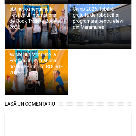
Lucaciu” Baia Mare a
Think-Tech Summer
obținut o mențiune la
Camp 2026: Tabără
Festivalul Internațional
gratuită de robotică și
de Book Trailere Boovie
programare pentru elevii
2026
din Maramureș
Elevii Colegiului „Dragoș
Vodă” Sighetu Marmației
au obținut Mențiune la
Festivalul Internațional
de Book-Trailere BOOVIE
2026
LASĂ UN COMENTARIU