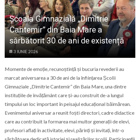
LIFE
Școala Gimnazială „Dimitrie
Cantemir” din Baia Mare a
sărbătorit 30 de ani de existență
3 IUNIE 2026
Momente de emoție, recunoștință și bucuria revederii au
marcat aniversarea a 30 de ani de la înființarea Școlii
Gimnaziale „Dimitrie Cantemir” din Baia Mare, una dintre
instituțiile de învățământ care și-au construit de-a lungul
timpului un loc important în peisajul educațional băimărean.
Evenimentul aniversar a reunit foști directori, cadre didactice
care au contribuit la formarea mai multor generații de elevi,
profesori aflați în activitate, elevi, părinți și invitați, într-o
sărbătoare dedicată istoriei și realizărilor școlii. Participanții