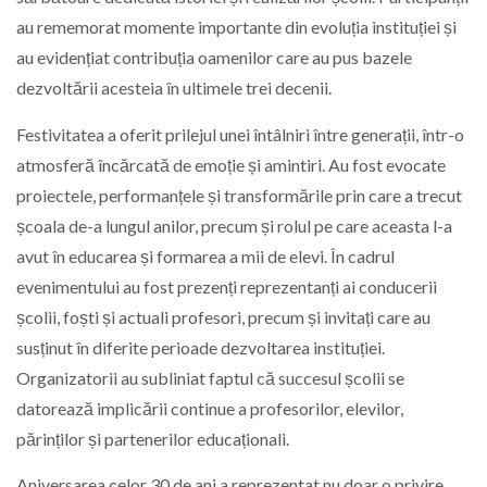
au rememorat momente importante din evoluția instituției și
au evidențiat contribuția oamenilor care au pus bazele
dezvoltării acesteia în ultimele trei decenii.
Festivitatea a oferit prilejul unei întâlniri între generații, într-o
atmosferă încărcată de emoție și amintiri. Au fost evocate
proiectele, performanțele și transformările prin care a trecut
școala de-a lungul anilor, precum și rolul pe care aceasta l-a
avut în educarea și formarea a mii de elevi. În cadrul
evenimentului au fost prezenți reprezentanți ai conducerii
școlii, foști și actuali profesori, precum și invitați care au
susținut în diferite perioade dezvoltarea instituției.
Organizatorii au subliniat faptul că succesul școlii se
datorează implicării continue a profesorilor, elevilor,
părinților și partenerilor educaționali.
Aniversarea celor 30 de ani a reprezentat nu doar o privire