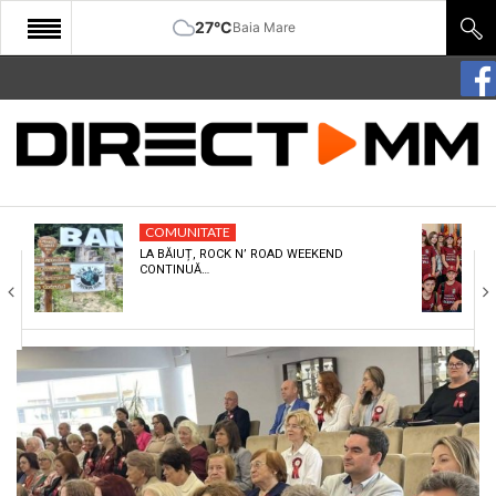
27°C
Baia Mare
START
COMUNITATE
EDITORIAL
COMUNITATE
CULTURA
LA BĂIUȚ, ROCK N’ ROAD WEEKEND
CONTINUĂ…
ECONOMIE
SANATATE
SPORT
SPECIAL
POLITIC