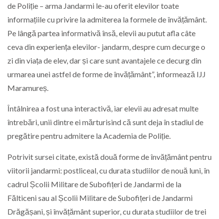
de Poliție – arma Jandarmi le-au oferit elevilor toate
informațiile cu privire la admiterea la formele de învățământ.
Pe lângă partea informativă însă, elevii au putut afla câte
ceva din experiența elevilor- jandarm, despre cum decurge o
zi din viața de elev, dar și care sunt avantajele ce decurg din
urmarea unei astfel de forme de învățământ”, informează IJJ
Maramureș.
Întâlnirea a fost una interactivă, iar elevii au adresat multe
întrebări, unii dintre ei mărturisind că sunt deja în stadiul de
pregătire pentru admitere la Academia de Poliție.
Potrivit sursei citate, există două forme de învățământ pentru
viitorii jandarmi: postliceal, cu durata studiilor de nouă luni, în
cadrul Școlii Militare de Subofițeri de Jandarmi de la
Fălticeni sau al Școlii Militare de Subofițeri de Jandarmi
Drăgășani, și învățământ superior, cu durata studiilor de trei