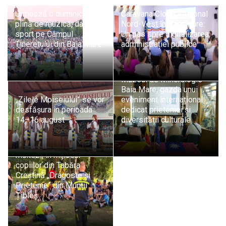
Urmează o duminică
Caravana Cloud Regional
plină de muzică, dans și
Nord-Vest în Baia Mare:
sport pe Câmpul
Un pas spre digitalizarea
Tineretului din Baia Mare
administrației publice
Muzeul de Mineralogie
Baia Mare, gazda unui
„Zilele Moiseiului” se vor
eveniment internațional
desfășura în perioada
dedicat prieteniei și
14–16 august
diversității culturale
Pompierii SVSU Târgu
Lăpuș și voluntarii
maltezi, în mijlocul
copiilor din Tabăra
Creștină „Dragoste și
Prietenie” din Munții
Țibleș