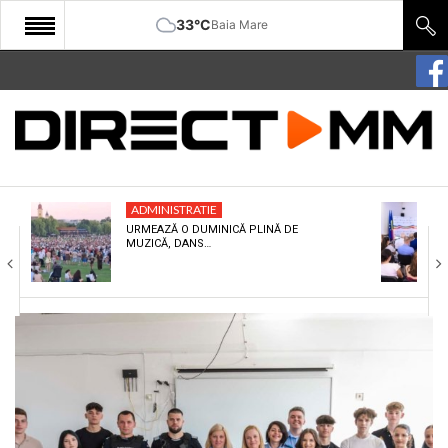
33°C
Baia Mare
START
COMUNITATE
EDITORIAL
ADMINISTRATIE
CULTURA
URMEAZĂ O DUMINICĂ PLINĂ DE
MUZICĂ, DANS…
ECONOMIE
SANATATE
SPORT
SPECIAL
POLITIC