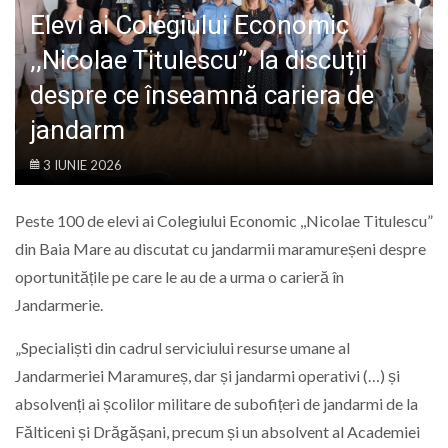
LIFE
Elevi ai Colegiului Economic
,,Nicolae Titulescu”, la discuții
despre ce înseamnă cariera de
jandarm
3 IUNIE 2026
Peste 100 de elevi ai Colegiului Economic ,,Nicolae Titulescu”
din Baia Mare au discutat cu jandarmii maramureșeni despre
oportunitățile pe care le au de a urma o carieră în
Jandarmerie.
„Specialiști din cadrul serviciului resurse umane al
Jandarmeriei Maramureș, dar și jandarmi operativi (…) și
absolvenți ai școlilor militare de subofițeri de jandarmi de la
Fălticeni și Drăgășani, precum și un absolvent al Academiei