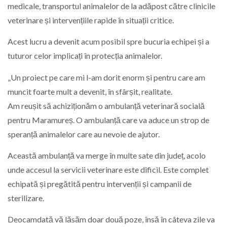
medicale, transportul animalelor de la adăpost către clinicile
veterinare și intervențiile rapide în situații critice.
Acest lucru a devenit acum posibil spre bucuria echipei și a
tuturor celor implicați în protecția animalelor.
„Un proiect pe care mi l-am dorit enorm și pentru care am
muncit foarte mult a devenit, în sfârșit, realitate.
Am reușit să achiziționăm o ambulanță veterinară socială
pentru Maramureș. O ambulanță care va aduce un strop de
speranță animalelor care au nevoie de ajutor.
Această ambulanță va merge în multe sate din județ, acolo
unde accesul la servicii veterinare este dificil. Este complet
echipată și pregătită pentru intervenții și campanii de
sterilizare.
Deocamdată vă lăsăm doar două poze, însă în câteva zile va