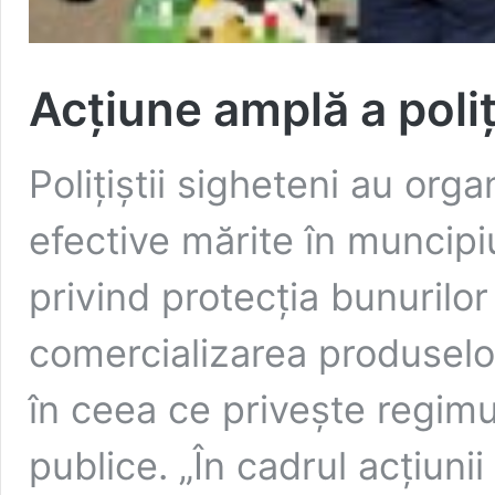
Acțiune amplă a poliți
Polițiștii sigheteni au org
efective mărite în muncipiu
privind protecția bunurilor 
comercializarea produselor
în ceea ce privește regimul
publice. „În cadrul acțiuni