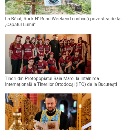
La Băiuț, Rock N’ Road Weekend continuă povestea de la
„Capătul Lumii”
Tineri din Protopopiatul Baia Mare, la Întâlnirea
Internațională a Tinerilor Ortodocși (ITO) de la București