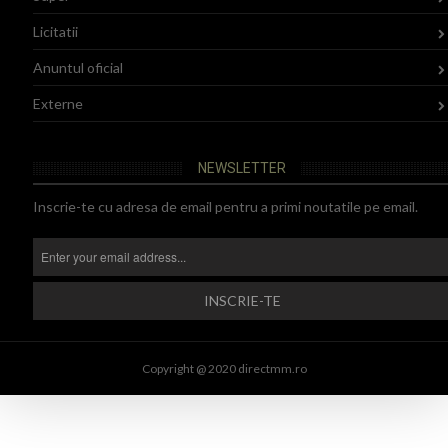
Licitatii
Anuntul oficial
Externe
NEWSLETTER
Inscrie-te cu adresa de email pentru a primi noutatile pe email.
Copyright @ 2020 directmm.ro