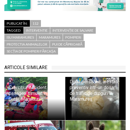
PUBLICAT ÎN:
112
TAGGED:
INTERVENTIE
INTERVENȚIE DE SALVARE
ISU MARAMURES
MARAMURES
POMPIERI
PROTECTIA ANIMALELOR
PUI DE CĂPRIOARĂ
SECȚIA DE POMPIERI FĂRCAȘA
ARTICOLE SIMILARE
Două persoane, arestate
Exercițiu! Accident cu 11
preventiv într-un dosar
pasageri simulat în Pasul
de trafic de droguri în
Gutâi, Maramureș
Maramureș
Incendiu într-un
apartament de pe