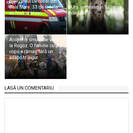
bulevardul Decebal din
Baia Mare. 33 de locatari
Urs semnalat în Săliștea
au fost evacuați
de Sus
Acoperiș smuls de vânt
la Rogoz. O familie cu doi
copii a rămas fără un
adăpost sigur
LASĂ UN COMENTARIU