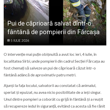
LIFE
Pui de căprioară salvat dintr-o
fântână de pompierii din Fărcașa
5 IULIE 2026
O intervenție mai puțin obișnuită a avut loc ieri, 4 iulie, în
localitatea Sîrbi, unde pompierii din cadrul Secției Fărcașa au
fost chemați să salveze un pui de căprioară căzut într-o
fântână adâncă de aproximativ patru metri.
Ajunși la fața locului, salvatorii au constatat că animalul,
speriat și epuizat, nu avea nicio posibilitate de a ieși singur.
Unul dintre pompieri a coborât cu grijă în fântână și a reușit
să recupereze iedul în siguranță, evitând ca acesta să fie rănit