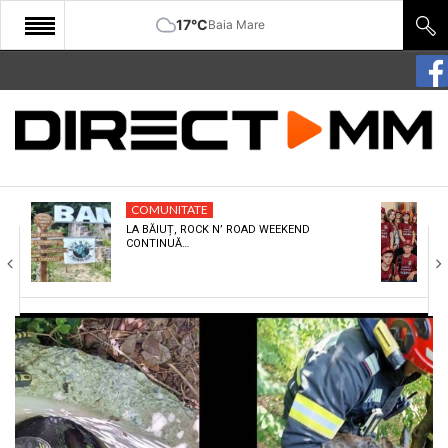
17°C
Baia Mare
START
COMUNITATE
EDITORIAL
COMUNITATE
CULTURA
LA BĂIUȚ, ROCK N’ ROAD WEEKEND
CONTINUĂ…
ECONOMIE
SANATATE
SPORT
SPECIAL
POLITIC