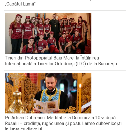
„Capătul Lumii”
Tineri din Protopopiatul Baia Mare, la Întâlnirea
Internațională a Tinerilor Ortodocși (ITO) de la București
Pr. Adrian Dobreanu: Meditație la Duminica a 10-a după
Rusalii – credința, rugăciunea și postul, arme duhovnicești
în lupta cu diavolul