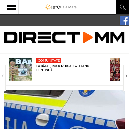
19°C
Baia Mare
START
COMUNITATE
EDITORIAL
COMUNITATE
CULTURA
LA BĂIUȚ, ROCK N’ ROAD WEEKEND
CONTINUĂ…
ECONOMIE
SANATATE
SPORT
SPECIAL
POLITIC