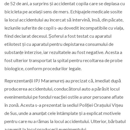
de 52 de ani, a surprins și accidentat copila care se deplasa cu
bicicleta pe același sens de mers. Echipajele medicale sosite
la locul accidentului au încercat să intervină, însă, din păcate,
leziunile suferite de copil s-au dovedit incompatibile cu viața,
fiind declarat decesul. Șoferul a fost testat cu aparatul
etilotest și cu aparatul pentru depistarea consumului de
substanțe interzise, iar rezultatele au fost negative. Acesta a
fost ulterior transportat la spital pentru recoltarea de probe
biologice, conform procedurilor legale.
Reprezentanții IPJ Maramureș au precizat că, imediat după
producerea accidentului, conducătorul auto a părăsit locul
evenimentului pe fondul reacției ostile a unor persoane aflate
în zonă. Acesta s-a prezentat la sediul Poliției Orașului Vișeu
de Sus, unde a anunțat cele întâmplate și a explicat motivele
pentru care nu a rămas la locul accidentului. Ulterior, bărbatul
a revenit la locul producerii evenimentului.