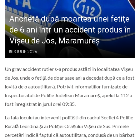
LIFE
Anchetă după moartea unei fetițe
de 6 ani într-un accident produs în
Vișeu de Jos, Maramureș
3 IULIE 2026
Un grav accident rutier s-a produs astăzi în localitatea Vișeu
de Jos, unde o fetiță de doar șase ani a decedat după ce a fost
lovită de o autoutilitară. Potrivit informațiilor furnizate de
Inspectoratul de Poliție Județean Maramureș, apelul la 112 a
fost înregistrat în jurul orei 09:35.
La fața locului au intervenit polițiști din cadrul Secției 4 Poliție
Rurală Leordina și ai Poliției Orașului Vișeu de Sus. Primele
cercetări indică faptul că autoutilitara, condusă de un bărbat