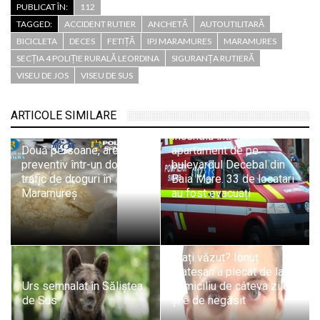
PUBLICAT ÎN:
112
TAGGED:
ACCIDENT RUTIER
ANCHETĂ
AUTOUTILITARĂ
BICICLETA
DECES
FETIȚĂ
IPJ MARAMURES
MARAMURES
SECȚIA 4 POLIȚIE RURALĂ LEORDINA
SIGURANȚA RUTIERĂ
VISEU DE JOS
VISEU DE SUS
ARTICOLE SIMILARE
Incendiu într-un
Două persoane, arestate
apartament de pe
preventiv într-un dosar de
bulevardul Decebal din
trafic de droguri în
Baia Mare. 33 de locatari
Maramureș
au fost evacuați
L-ați văzut? Ionuț
Mateșan a plecat de la
Urs semnalat în Săliștea
domiciliu de câteva zile
de Sus
și e de negăsit