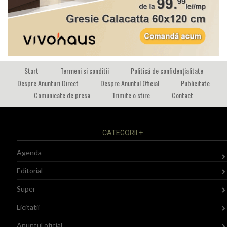
Start
Termeni si conditii
Politică de confidențialitate
Despre Anunturi Direct
Despre Anuntul Oficial
Publicitate
Comunicate de presa
Trimite o stire
Contact
CATEGORII +
Agenda
Editorial
Super
Licitatii
Anuntul oficial