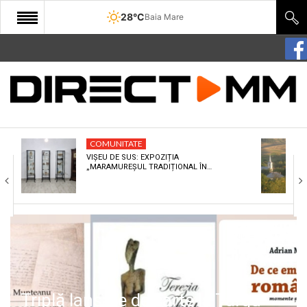
28°C
Baia Mare
START
COMUNITATE
EDITORIAL
COMUNITATE
CULTURA
VIȘEU DE SUS: EXPOZIȚIA
„MARAMUREȘUL TRADIȚIONAL ÎN…
ECONOMIE
SANATATE
SPORT
SPECIAL
POLITIC
Triplă lansare de carte la Târgu