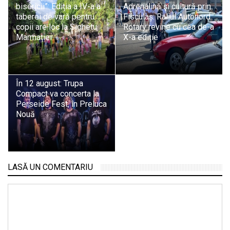
bisericii”: Ediția a IV-a a
Adrenalină și cultură prin
taberei de vară pentru
Fisculaș: Raliul Autonord
copii are loc la Sighetu
Rotary revine cu cea de-a
Marmației
X-a ediție
În 12 august: Trupa
Compact va concerta la
Perseide Fest, în Preluca
Nouă
LASĂ UN COMENTARIU