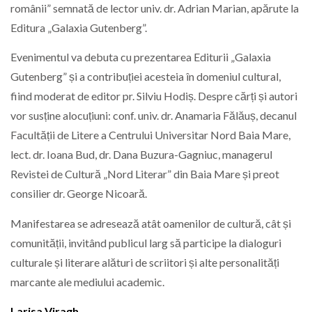
românii” semnată de lector univ. dr. Adrian Marian, apărute la
Editura „Galaxia Gutenberg”.
Evenimentul va debuta cu prezentarea Editurii „Galaxia
Gutenberg” și a contribuției acesteia în domeniul cultural,
fiind moderat de editor pr. Silviu Hodiș. Despre cărți și autori
vor susține alocuțiuni: conf. univ. dr. Anamaria Fălăuș, decanul
Facultății de Litere a Centrului Universitar Nord Baia Mare,
lect. dr. Ioana Bud, dr. Dana Buzura-Gagniuc, managerul
Revistei de Cultură „Nord Literar” din Baia Mare și preot
consilier dr. George Nicoară.
Manifestarea se adresează atât oamenilor de cultură, cât și
comunității, invitând publicul larg să participe la dialoguri
culturale și literare alături de scriitori și alte personalități
marcante ale mediului academic.
Larisa Viragh