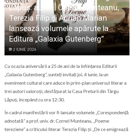
LIFE
Lăpuș: autorii Cornel Munteanu,
Terezia Filip și Adrian Marian
lansează volumele apărute la
Editura „Galaxia Gutenberg”
2 IUNIE 2026
Cu ocazia aniversării a 25 de ani de la înființarea Editurii
„Galaxia Gutenberg”, sunteți invitați joi, 4 iunie, la un
eveniment cultural care aduce în prim-plan universul literar a
trei autori valoroși, desfășurat la Casa Preturii din Târgu
Lăpuș, începând cu ora 12:30.
În cadrul manifestării vor fi lansate volumele „Corespondență
adnotată” a prof. univ. dr. Cornel Munteanu, „Poeme
tereziene” a criticului literar Terezia Filip și „De ce emigrează