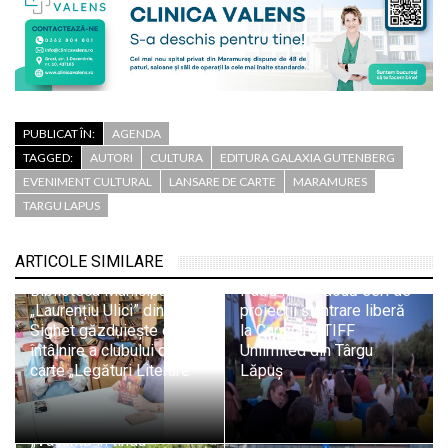
PUBLICAT ÎN:
AGENDA
TAGGED:
AUTORI
CULTURA
EDITURA GALAXIA GUTENBERG
EVENIMENT CULTURAL
LANSARE DE CARTE
MARAMURES
TARGU LAPUS
ARTICOLE SIMILARE
Biblioteca Municipală
Patru filme, două seri de
„Laurențiu Ulici” din
proiecții și intrare liberă
Sighet găzduiește o nouă
la Caravana TIFF
întâlnire a clubului de
Unlimited din Târgu
carte „Legături Literare”
Lăpuș
„Vacanță în tinda