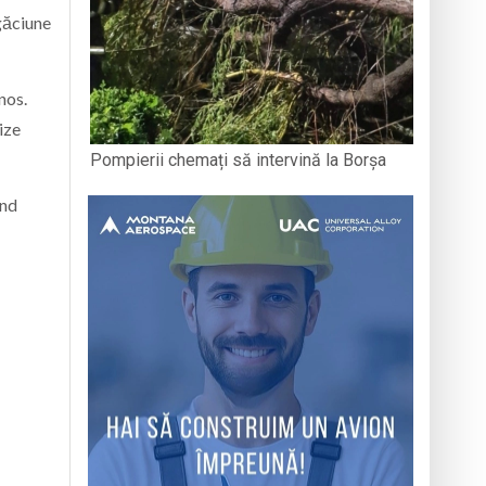
găciune
nos.
ize
Pompierii chemați să intervină la Borșa
ând