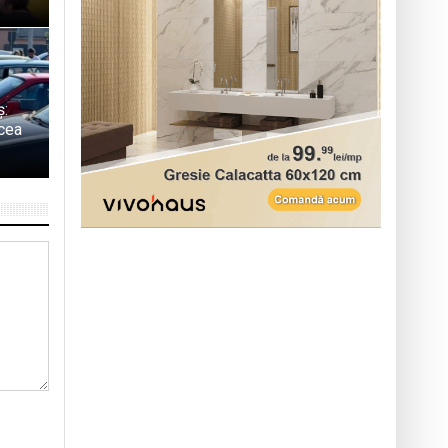
ș:
 cea