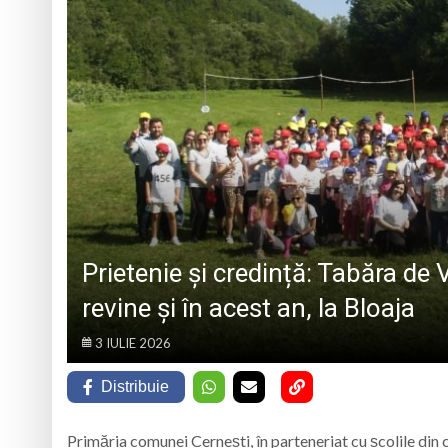
TRĂITĂ PRIN CÂNTEC
„Iancu de Hunedoar
Muzeul Județean d
Psiholog psihoterap
iar cealaltă merge
Andreea-Mihaela Dun
Atelier de lucru man
Prietenie și credință: Tabăra d
revine și în acest an, la Bloaja
3 IULIE 2026
Distribuie
Primăria comunei Cernești, în parteneriat cu școlile din c