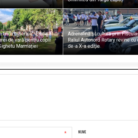
 tinda bisericii”: Ediția a
Adrenalină și cultură prin Fiscula
erei de vară pentru copii
Raliul Autonord Rotary revine cu
 Sighetu Marmației
de-a X-a ediție
*
NUME