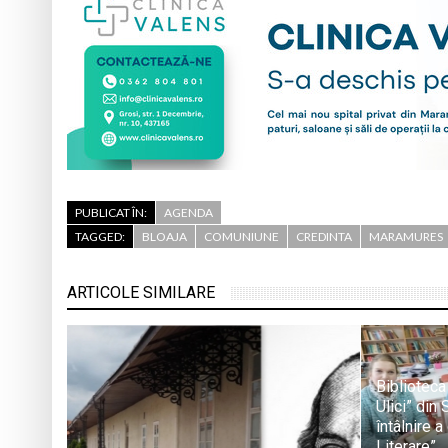
PUBLICAT ÎN:
AGENDA
TAGGED:
BLOAJA
COMUNIUNE
CREDINTA
MARAMURES
ARTICOLE SIMILARE
Biblioteca
Ulici” din
întâlnire a
Literare”