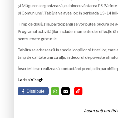
și Măgureni organizează, cu binecuvântarea PS Părinte E
și Comuniune”. Tabăra va avea loc în perioada 13–14 iuli
Timp de două zile, participanții se vor putea bucura de ac
Programul activităților include: momente de reflecție și ru
pentru toate gusturile.
Tabăra se adresează în special copiilor și tinerilor, care
timp de calitate unii cu alții, în decorul de poveste al nat
Înscrierile se realizează contactând preoții din parohiile
Larisa Viragh
Distribuie
Acum poți urmări ș