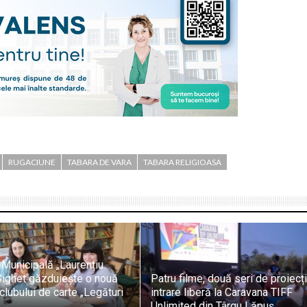
RUGACIUNE
TABARA DE VARA
TABARA RELIGIOASA
 Municipală „Laurențiu
 Sighet găzduiește o nouă
Patru filme, două seri de proiecți
 clubului de carte „Legături
intrare liberă la Caravana TIFF
Unlimited din Târgu Lăpuș