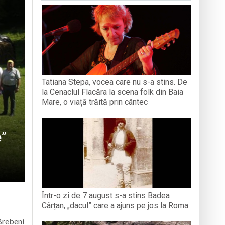
iment dedicat marelui voievod, la
ași stres, iar una dezvoltă anxietate,
opere orașul dintr-o perspectivă diferită
Tatiana Stepa, vocea care nu s-a stins. De
ați propriul talisman „prinzător de vise”
la Cenaclul Flacăra la scena folk din Baia
Mare, o viață trăită prin cântec
e”
Într-o zi de 7 august s-a stins Badea
Cârțan, „dacul” care a ajuns pe jos la Roma
 Brebeni