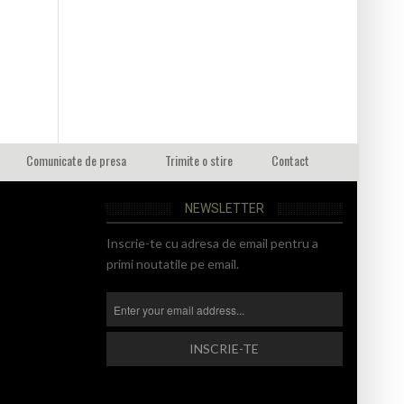
Comunicate de presa
Trimite o stire
Contact
NEWSLETTER
Inscrie-te cu adresa de email pentru a
primi noutatile pe email.