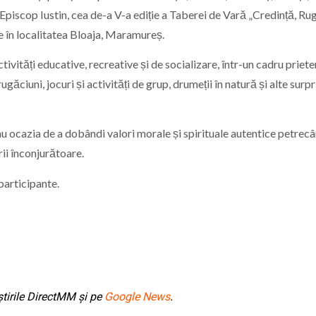
piscop Iustin, cea de-a V-a ediție a Taberei de Vară „Credință, Ru
e în localitatea Bloaja, Maramureș.
tivități educative, recreative și de socializare, într-un cadru priete
găciuni, jocuri și activități de grup, drumeții în natură și alte surpr
 au ocazia de a dobândi valori morale și spirituale autentice petrec
urii înconjurătoare.
 participante.
tirile DirectMM și pe
Google News
.