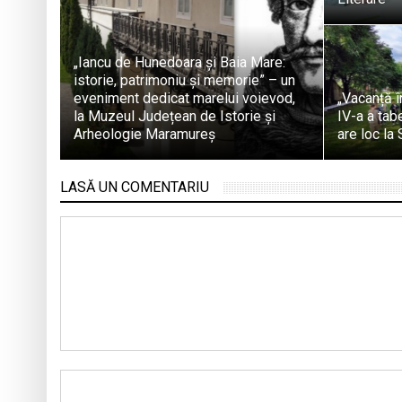
„Iancu de Hunedoara și Baia Mare:
istorie, patrimoniu și memorie” – un
eveniment dedicat marelui voievod,
„Vacanță în
la Muzeul Județean de Istorie și
IV-a a tab
Arheologie Maramureș
are loc la
LASĂ UN COMENTARIU