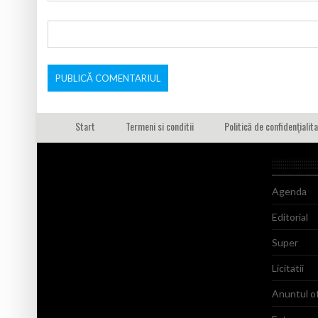
Start
Termeni si conditii
Politică de confidențialit
Agenda
Editorial
Super
Licitatii
Anuntul of