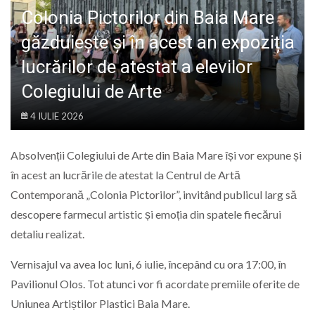
LIFE
Colonia Pictorilor din Baia Mare
găzduiește și în acest an expoziția
lucrărilor de atestat a elevilor
Colegiului de Arte
4 IULIE 2026
Absolvenții Colegiului de Arte din Baia Mare își vor expune și
în acest an lucrările de atestat la Centrul de Artă
Contemporană „Colonia Pictorilor”, invitând publicul larg să
descopere farmecul artistic și emoția din spatele fiecărui
detaliu realizat.
Vernisajul va avea loc luni, 6 iulie, începând cu ora 17:00, în
Pavilionul Olos. Tot atunci vor fi acordate premiile oferite de
Uniunea Artiștilor Plastici Baia Mare.