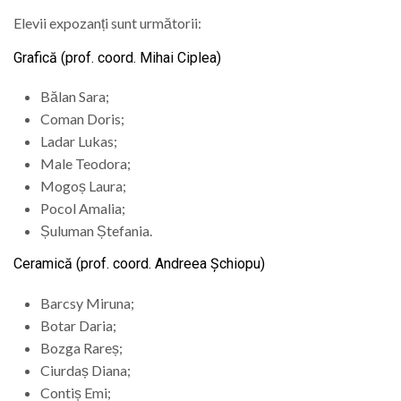
Elevii expozanți sunt următorii:
Grafică (prof. coord. Mihai Ciplea)
Bălan Sara;
Coman Doris;
Ladar Lukas;
Male Teodora;
Mogoș Laura;
Pocol Amalia;
Șuluman Ștefania.
Ceramică (prof. coord. Andreea Șchiopu)
Barcsy Miruna;
Botar Daria;
Bozga Rareș;
Ciurdaș Diana;
Contiș Emi;