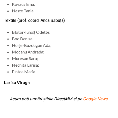
Kovacs Ema;
Neste Tania.
Textile (prof. coord. Anca Băbuța)
Blotor-Iuhoș Odette;
Boc Denisa;
Horje-Buzdugan Ada;
Mocanu Andrada;
Mureșan Sara;
Nechita Larisa;
Pintea Maria.
Larisa Viragh
Acum poți urmări știrile DirectMM și pe
Google News
.