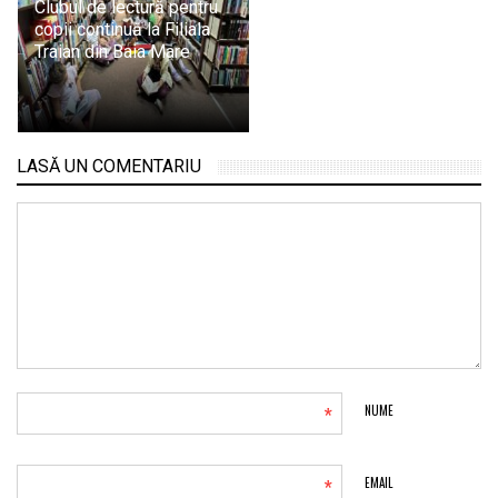
Clubul de lectură pentru
copii continuă la Filiala
Traian din Baia Mare
LASĂ UN COMENTARIU
*
NUME
*
EMAIL