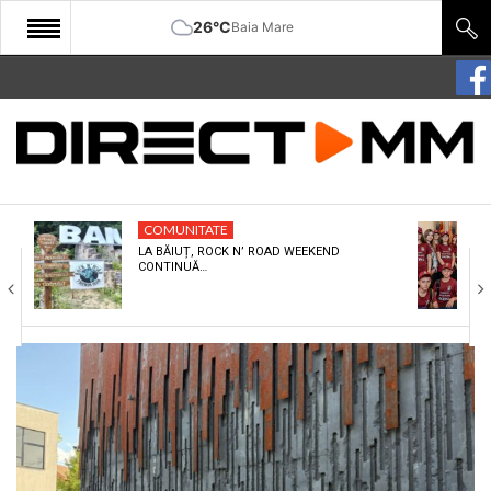
26°C
Baia Mare
START
COMUNITATE
EDITORIAL
COMUNITATE
CULTURA
LA BĂIUȚ, ROCK N’ ROAD WEEKEND
CONTINUĂ…
ECONOMIE
SANATATE
SPORT
SPECIAL
POLITIC