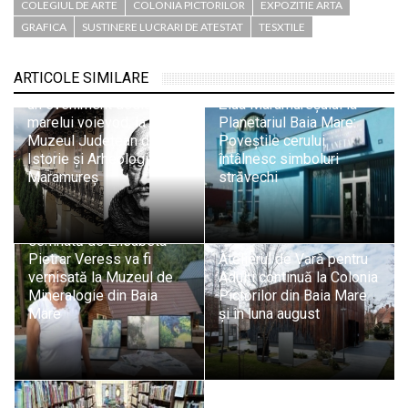
COLEGIUL DE ARTE
COLONIA PICTORILOR
EXPOZITIE ARTA
GRAFICA
SUSTINERE LUCRARI DE ATESTAT
TESXTILE
„Iancu de Hunedoara și
Baia Mare: istorie,
ARTICOLE SIMILARE
patrimoniu și memorie” –
un eveniment dedicat
Ziua Maramureșului la
marelui voievod, la
Planetariul Baia Mare:
Muzeul Județean de
Poveștile cerului
Istorie și Arheologie
întâlnesc simboluri
Maramureș
străvechi
Patrimoniul mineral
întâlnește arta: Expoziția
„Ecouri din Mină”
semnată de Elisabeta
Pietrar Veress va fi
Atelierul de Vară pentru
vernisată la Muzeul de
Adulți continuă la Colonia
Mineralogie din Baia
Pictorilor din Baia Mare
Mare
și în luna august