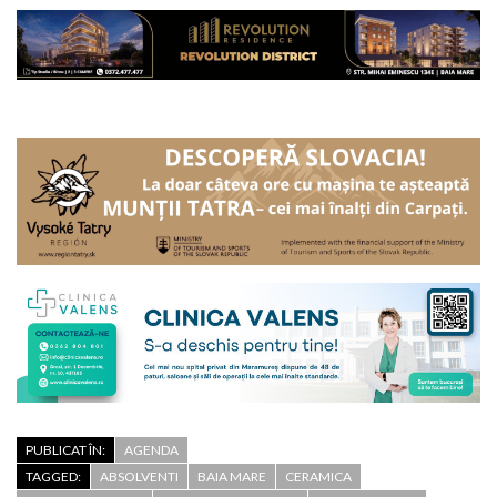
PUBLICAT ÎN:
AGENDA
TAGGED:
ABSOLVENTI
BAIA MARE
CERAMICA